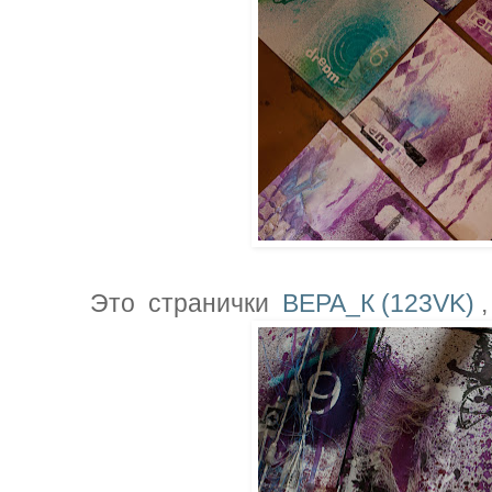
Это странички
ВЕРА_К (123VK)